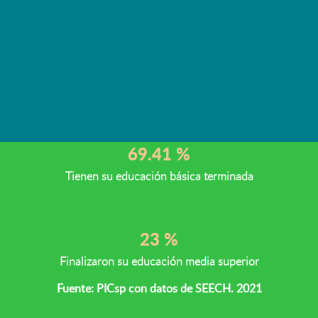
En el estado de Chihuahua, de cada 100
personas de 15 años y más
16.15 %
Porcentaje de personas en carencia por rezago educativo
69.41 %
Tienen su educación básica terminada
23 %
Finalizaron su educación media superior
Fuente: PICsp con datos de SEECH. 2021