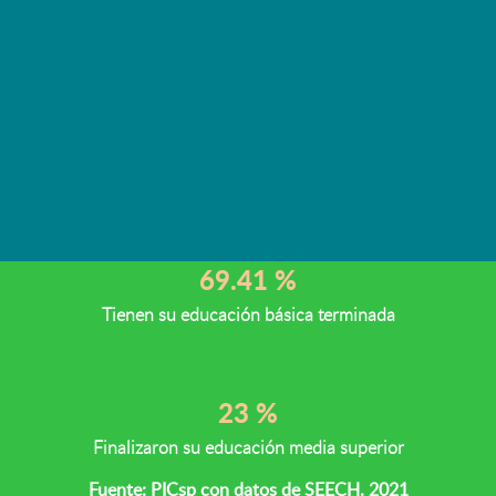
Educación
En el estado de Chihuahua, de cada 100
personas de 15 años y más
16.15 %
Porcentaje de personas en carencia por rezago educativo
69.41 %
Tienen su educación básica terminada
23 %
Finalizaron su educación media superior
Fuente: PICsp con datos de SEECH. 2021