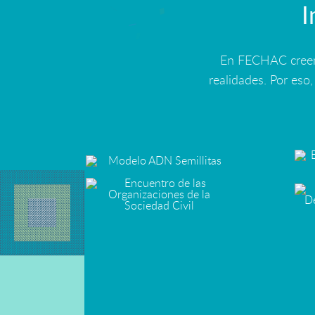
I
En FECHAC creemo
realidades. Por es