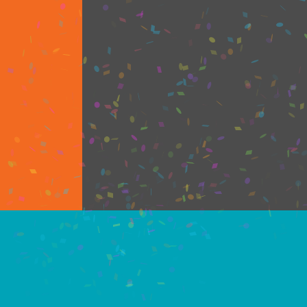
Empresarias, e
chihuahuense