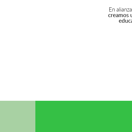
En alianz
creamos u
educa