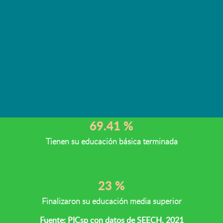
Educación
En el estado de Chihuahua, de cada 100
personas de 15 años y más
16.15 %
Porcentaje de personas en carencia por rezago educativo
69.41 %
Tienen su educación básica terminada
23 %
Finalizaron su educación media superior
Fuente: PICsp con datos de SEECH. 2021