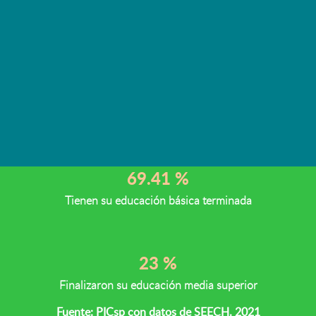
Educación
En el estado de Chihuahua, de cada 100
personas de 15 años y más
16.15 %
Porcentaje de personas en carencia por rezago educativo
69.41 %
Tienen su educación básica terminada
23 %
Finalizaron su educación media superior
Fuente: PICsp con datos de SEECH. 2021