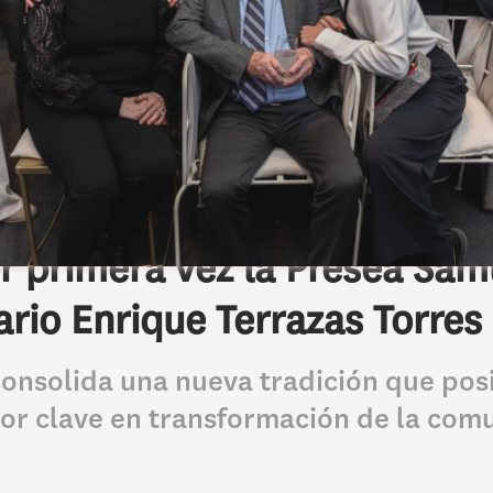
 primera vez la Presea Samu
rio Enrique Terrazas Torres
consolida una nueva tradición que pos
or clave en transformación de la com