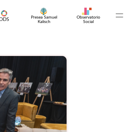
Presea Samuel
Observatorio
ODS
Kalisch
Social
Español
English
¡Emprende!
Encuentro OSC
Comunidad