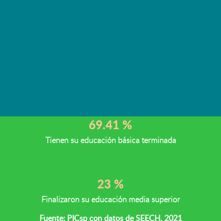
Educación
En el estado de Chihuahua, de cada 100
personas de 15 años y más
16.15 %
Porcentaje de personas en carencia por rezago educativo
69.41 %
Tienen su educación básica terminada
23 %
Finalizaron su educación media superior
Fuente: PICsp con datos de SEECH. 2021