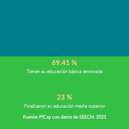
En el estado de Chihuahua, de cada 100
personas de 15 años y más
16.15 %
Porcentaje de personas en carencia por rezago educativo
69.41 %
Tienen su educación básica terminada
23 %
Finalizaron su educación media superior
Fuente: PICsp con datos de SEECH. 2021