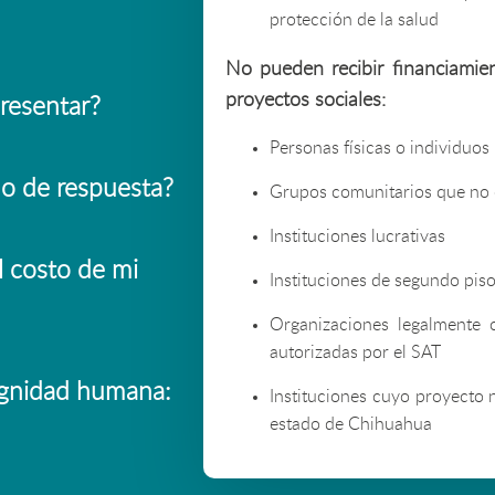
protección de la salud
No pueden recibir financiamie
proyectos sociales:
resentar?
Personas físicas o individuos
do de respuesta?
Grupos comunitarios que no c
Instituciones lucrativas
l costo de mi
Instituciones de segundo pis
Organizaciones legalmente 
autorizadas por el SAT
ignidad humana:
Instituciones cuyo proyecto n
estado de Chihuahua