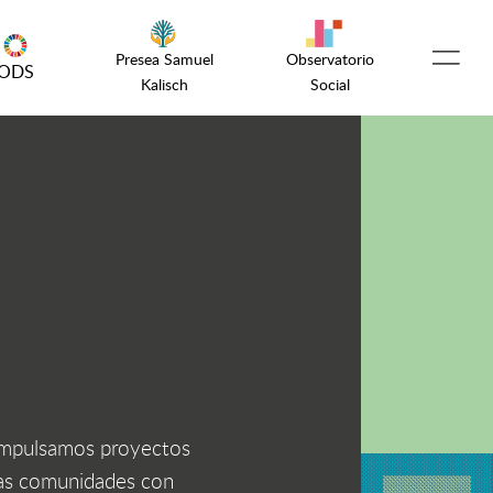
Presea Samuel
Observatorio
ODS
Kalisch
Social
Español
English
¡Emprende!
Encuentro OSC
Comunidad
C impulsamos proyectos
 las comunidades con