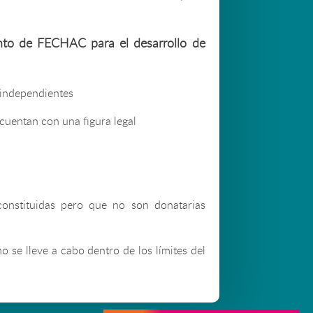
nto de FECHAC para el desarrollo de
 independientes
uentan con una figura legal
o
constituidas pero que no son donatarias
o se lleve a cabo dentro de los límites del