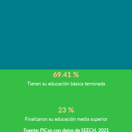
Educación
En el estado de Chihuahua, de cada 100
personas de 15 años y más
16.15 %
Porcentaje de personas en carencia por rezago educativo
69.41 %
Tienen su educación básica terminada
23 %
Finalizaron su educación media superior
Fuente: PICsp con datos de SEECH. 2021