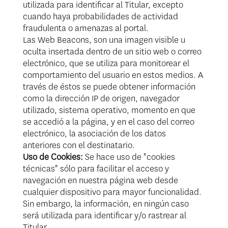
utilizada para identificar al Titular, excepto
cuando haya probabilidades de actividad
fraudulenta o amenazas al portal.
Las Web Beacons, son una imagen visible u
oculta insertada dentro de un sitio web o correo
electrónico, que se utiliza para monitorear el
comportamiento del usuario en estos medios. A
través de éstos se puede obtener información
como la dirección IP de origen, navegador
utilizado, sistema operativo, momento en que
se accedió a la página, y en el caso del correo
electrónico, la asociación de los datos
anteriores con el destinatario.
Uso de Cookies:
Se hace uso de "cookies
técnicas" sólo para facilitar el acceso y
navegación en nuestra página web desde
cualquier dispositivo para mayor funcionalidad.
Sin embargo, la información, en ningún caso
será utilizada para identificar y/o rastrear al
Titular.