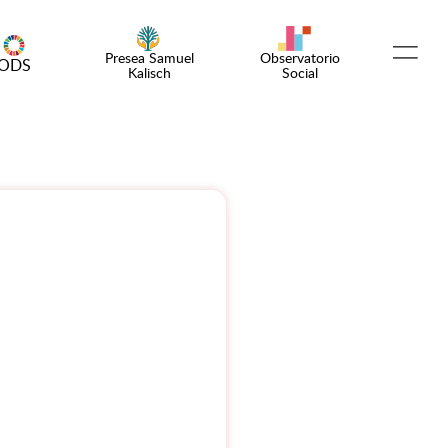
Presea Samuel
Observatorio
ODS
Kalisch
Social
Español
English
¡Emprende!
Encuentro OSC
Comunidad