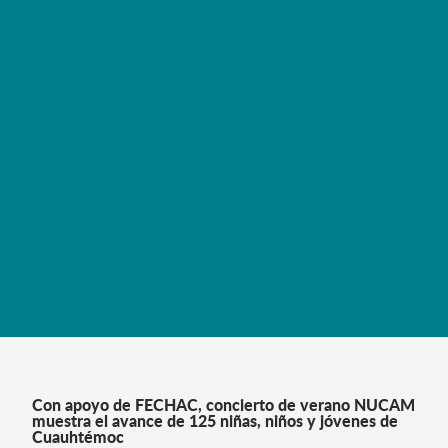
fortaleciendo la capacidad de respuesta médica en la
región de Delicias
LEER MÁS
Con apoyo de FECHAC, concierto de verano NUCAM
muestra el avance de 125 niñas, niños y jóvenes de
Cuauhtémoc