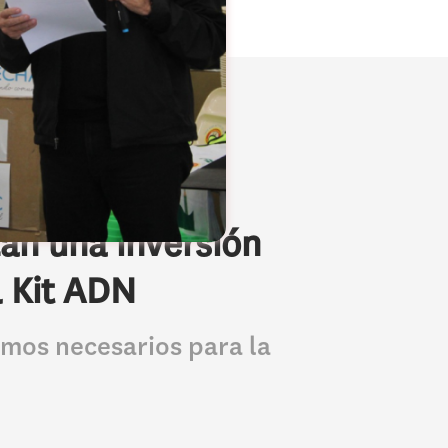
zan una inversión
l Kit ADN
umos necesarios para la