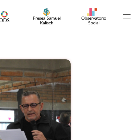
Presea Samuel
Observatorio
ODS
Kalisch
Social
Español
English
¡Emprende!
Encuentro OSC
Comunidad