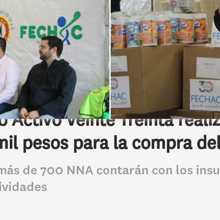
Activo Veinte Treinta reali
mil pesos para la compra de
t más de 700 NNA contarán con los ins
ividades