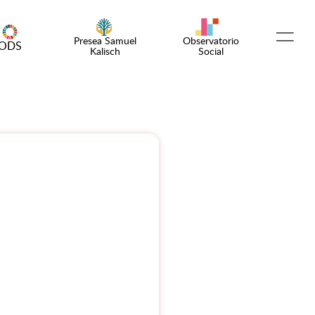
Presea Samuel
Observatorio
ODS
Kalisch
Social
Español
English
¡Emprende!
Encuentro OSC
Comunidad