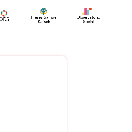
Presea Samuel
Observatorio
ODS
Kalisch
Social
Español
English
¡Emprende!
Encuentro OSC
Comunidad