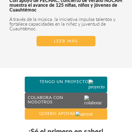
Con apoyo de FECHAC, concierto de verano NUCAM
muestra el avance de 125 niñas, niños y jóvenes de
Cuauhtémoc
A través de la música, la iniciativa impulsa talentos y
fortalece capacidades en la niñez y juventud de
Cuauhtémoc.
LEER MÁS
TENGO UN PROYECTO
COLABORA CON
NOSOTROS
QUIERO APOYAR
¡Sé el primero en saber!