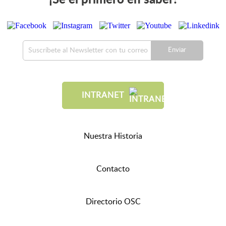
Enviar
INTRANET
Nuestra Historia
Contacto
Directorio OSC