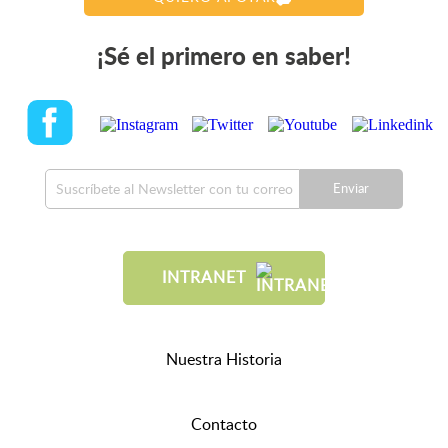
¡Sé el primero en saber!
Enviar
INTRANET
Nuestra Historia
Contacto