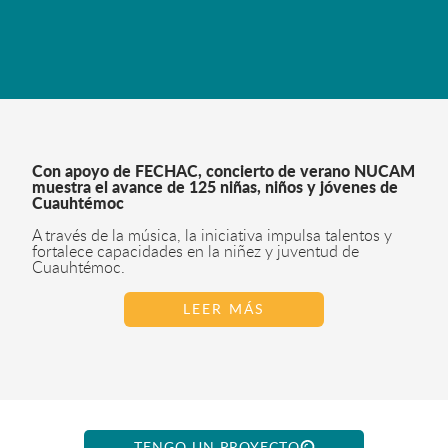
Con apoyo de FECHAC, concierto de verano NUCAM
muestra el avance de 125 niñas, niños y jóvenes de
Cuauhtémoc
A través de la música, la iniciativa impulsa talentos y
fortalece capacidades en la niñez y juventud de
Cuauhtémoc.
LEER MÁS
TENGO UN PROYECTO