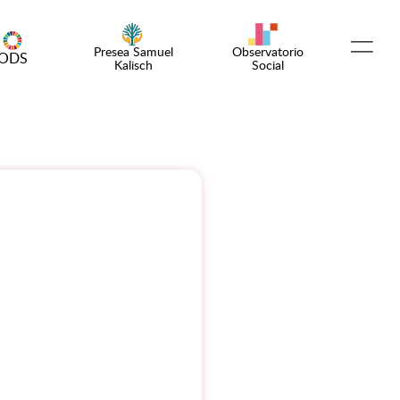
Presea Samuel
Observatorio
ODS
Kalisch
Social
Español
English
¡Emprende!
Encuentro OSC
Comunidad