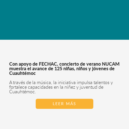
Con apoyo de FECHAC, concierto de verano NUCAM
muestra el avance de 125 niñas, niños y jóvenes de
Cuauhtémoc
A través de la música, la iniciativa impulsa talentos y
fortalece capacidades en la niñez y juventud de
Cuauhtémoc.
LEER MÁS