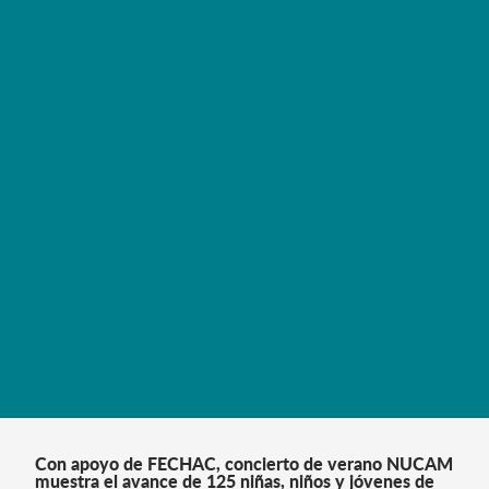
A través de una coinversión superior a 1.7 millones de
pesos, FECHAC y el Gobierno Municipal de Rosales
fortaleciendo la capacidad de respuesta médica en la
región de Delicias
LEER MÁS
Con apoyo de FECHAC, concierto de verano NUCAM
muestra el avance de 125 niñas, niños y jóvenes de