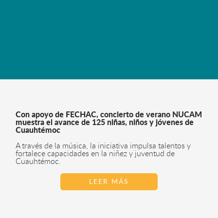
Con apoyo de FECHAC, concierto de verano NUCAM
muestra el avance de 125 niñas, niños y jóvenes de
Cuauhtémoc
A través de la música, la iniciativa impulsa talentos y
fortalece capacidades en la niñez y juventud de
Cuauhtémoc.
LEER MÁS