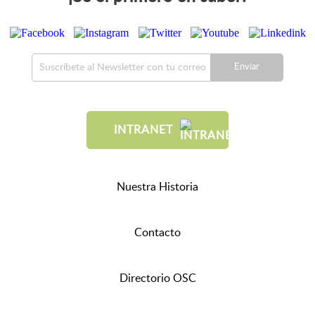
Enviar
INTRANET
Nuestra Historia
Contacto
Directorio OSC