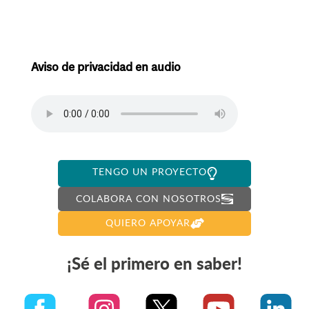
Aviso de privacidad en audio
TENGO UN PROYECTO
COLABORA CON NOSOTROS
QUIERO APOYAR
¡Sé el primero en saber!