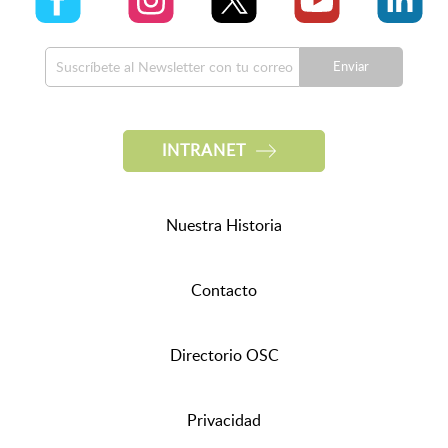
Enviar
INTRANET
Nuestra Historia
Contacto
Directorio OSC
Privacidad