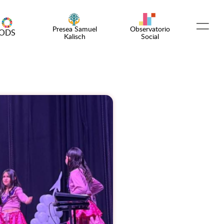
Presea Samuel
Observatorio
ODS
Kalisch
Social
Español
English
¡Emprende!
Encuentro OSC
Comunidad