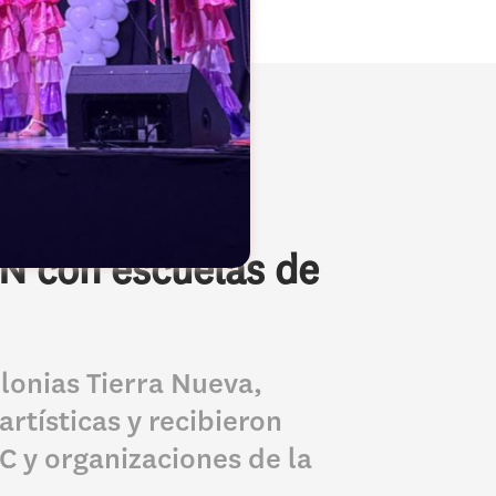
N con escuelas de
olonias Tierra Nueva,
rtísticas y recibieron
 y organizaciones de la