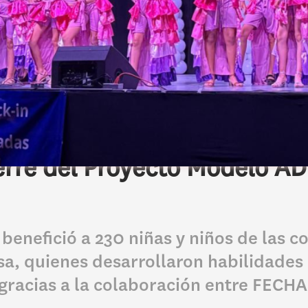
rre del Proyecto Modelo AD
 benefició a 230 niñas y niños de las c
sa, quienes desarrollaron habilidades a
racias a la colaboración entre FECHAC