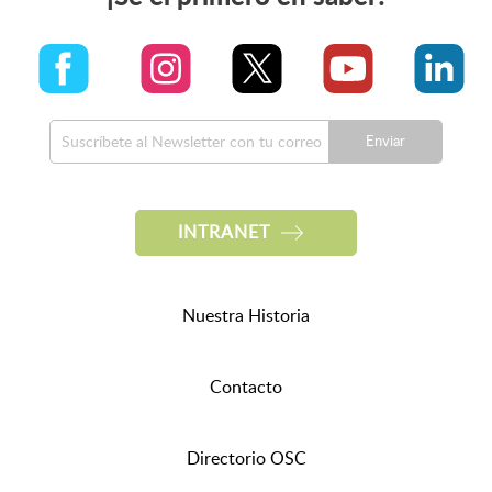
Enviar
INTRANET
Nuestra Historia
Contacto
Directorio OSC